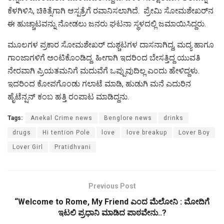
ಕೆಳಗಿಳಿಸಿ, ಚಿಕಿತ್ಸೆಗಾಗಿ ಆಸ್ಪತ್ರೆಗೆ ರವಾನಿಸಲಾಗಿದೆ. ಪ್ರೇಮಿ ಸೋಮಶೇಖರ್‌ನ
ಈ ಹುಚ್ಚಾಟವನ್ನು ನೋಡಲು ಜನರು ಘಟನಾ ಸ್ಥಳದಲ್ಲಿ ಜಮಾಯಿಸಿದ್ದರು.
ಮೂಲಗಳ ಪ್ರಕಾರ ಸೋಮಶೇಖರ್‌ ದುಶ್ಚಟಗಳ ದಾಸನಾಗಿದ್ದ, ಮದ್ಯ ಹಾಗೂ
ಗಾಂಜಾಗಳಿಗೆ ಅಂಟಿಕೊಂಡಿದ್ದ. ಹೀಗಾಗಿ ಇದರಿಂದ ಬೇಸತ್ತಿದ್ದ ಯುವತಿ
ನೇರವಾಗಿ ಪ್ರಿಯತಮನಿಗೆ ಮದುವೆಗೆ ಒಪ್ಪುವುದಿಲ್ಲ ಎಂದು ಹೇಳಿದ್ದಳು.
ಇದರಿಂದ ಕೋಪಗೊಂಡು ಗಲಾಟೆ ಮಾಡಿ, ಹುಡುಗಿ ಮನೆ ಎದುರಿನ
ಹೈಟೆನ್ಷನ್‌ ಕಂಬ ಹತ್ತಿ ರಂಪಾಟ ಮಾಡಿದ್ದನು.
Tags:
Anekal Crime news
Benglore news
drinks
drugs
Hi tention Pole
love
love breakup
Lover Boy
Lover Girl
Pratidhvani
Previous Post
“Welcome to Rome, My Friend ಎಂದ ಮೆಲೋನಿ : ಮೋದಿಗೆ
ಇಟಲಿ ಪ್ರಧಾನಿ ಮಾಡಿದ ಪಾಠವೇನು..?