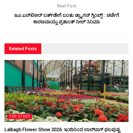
Next Post
ಜೂ.ಎನ್‌ಟಿಆರ್‌ ಬರ್ತ್‌ಡೇಗೆ ಬಂತು ಡ್ರ್ಯಾಗನ್‌ ಗ್ಲಿಂಪ್ಸ್!‌ : ಚರ್ಚೆಗೆ
ಕಾರಣವಾಯ್ತು ಪ್ರಶಾಂತ್‌ ನೀಲ್‌ ಸಿನಿಮಾ
Related
Posts
TOP STORY
Lalbagh Flower Show 2026: ಇಂದಿನಿಂದ ಲಾಲ್‌ಬಾಗ್ ಫಲಪುಷ್ಪ