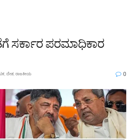
ಜೊತೆಗೆ ಸರ್ಕಾರ ಪರಮಾಧಿಕಾರ
0
ಾಟಕ
,
ದೇಶ
,
ರಾಜಕೀಯ