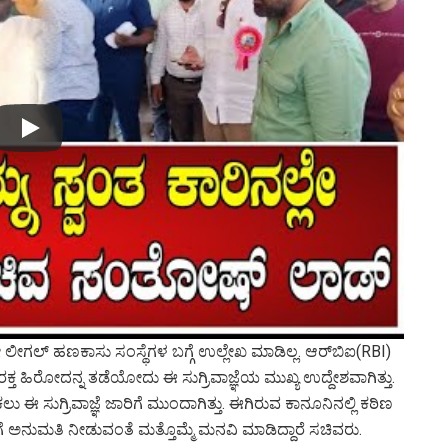
ದೇ ಲೀಗಲ್ ಹಣಕಾಸು ಸಂಸ್ಥೆಗಳ ಬಗ್ಗೆ ಉಲ್ಲೇಖ ಮಾಡಿಲ್ಲ. ಆರ್‌ಬಿಐ(RBI)
ರಕ್ತ ಹಿರೋದನ್ನ ತಡೆಯೋದು ಈ ಸುಗ್ರಿವಾಜ್ಞೆಯ ಮುಖ್ಯ ಉದ್ದೇಶವಾಗಿತ್ತು.
ಸುಗ್ರಿವಾಜ್ಞೆ ಜಾರಿಗೆ ಮುಂದಾಗಿತ್ತು. ಈಗಿರುವ ಕಾನೂನಿನಲ್ಲಿ ಕಠಿಣ
ವಾಜ್ಞೆಗೆ ಅನುಮತಿ ನೀಡುವಂತೆ ಮತ್ತೊಮ್ಮೆ ಮನವಿ ಮಾಡಿದ್ದಾರೆ ಸಚಿವರು.