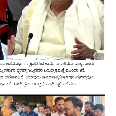
 ಎಂದು ಅಸಮಾಧಾನ ವ್ಯಕ್ತಪಡಿಸಿದ ಕಾನೂನು ಸಚಿವರು, ರಾಜ್ಯಪಾಲರು
ನಮ್ಮ ಸರ್ಕಾರ ಲೈಸನ್ಸ್ ಇಲ್ಲದವರ ವಿರುದ್ಧ ಕ್ರಮಕ್ಕೆ ಮುಂದಾಗಿದೆ.
ು ಅವಕಾಶವಿದೆ. ಯಾವುದು ಕಾನೂನಾತ್ಮಕವಾಗಿ ಇರುವುದಿಲ್ಲವೋ
ನ ವಿರೋಧಿ ಕ್ರಮ ಆಗುತ್ತದೆ ಎಂದಿದ್ದಾರೆ ಸಚಿವರು.