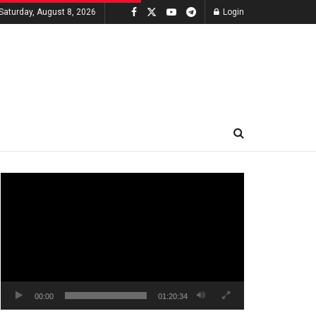
Saturday, August 8, 2026
Login
Video
Player
00:00
01:20:34