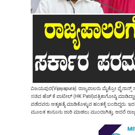
ವಿಜಯಪುರ(Vijayapura): ರಾಜ್ಯಪಾಲರು ಮೈಕ್ರೋ ಫೈನಾನ್ಸ್ ಸ
ಸಚಿವ ಹೆಚ್.ಕೆ ಪಾಟೀಲ್ (HK Patil)ಪತ್ರಿಕಾಗೋಷ್ಠಿ ಮಾಡಿದ್ದಾರೆ
ಪಡೆದವರು ಆತ್ಮಹತ್ಯೆ ಮಾಡಿಕೊಳ್ಳುವ ಹಂತಕ್ಕೆ ಬಂದಿದ್ದರು. ಇದನ್ನ 
ಮೂಲಕ ಕಾನೂನು ಜಾರಿ ಮಾಡಲು ಮುಂದಾಗಿತ್ತು. ಆದರೆ ರಾಜ್ಯಪಾಲ