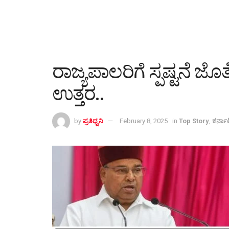
ರಾಜ್ಯಪಾಲರಿಗೆ ಸ್ಪಷ್ಟನೆ 
ಉತ್ತರ..
by
ಪ್ರತಿಧ್ವನಿ
February 8, 2025
in
Top Story
,
ಕರ್ನ