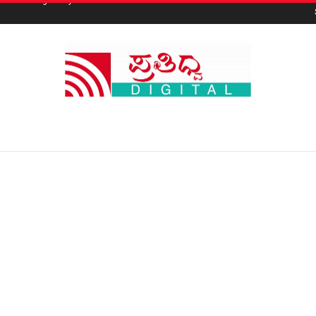
ct Checking Policy
Home
Home 2
Home 3
Home 4
Home 5
Home 6