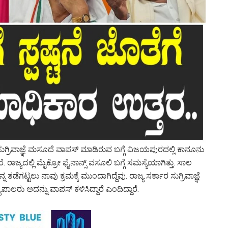
ುಗ್ರಿವಾಜ್ಞೆ ಮಸೂದೆ ವಾಪಸ್‌ ಮಾಡಿರುವ ಬಗ್ಗೆ ವಿಜಯಪುರದಲ್ಲಿ ಕಾನೂನು
. ರಾಜ್ಯದಲ್ಲಿ ಮೈಕ್ರೋ ಫೈನಾನ್ಸ್ ವಸೂಲಿ ಬಗ್ಗೆ ಸಮಸ್ಯೆಯಾಗಿತ್ತು. ಸಾಲ
ತಡೆಗಟ್ಟಲು ನಾವು ಕ್ರಮಕ್ಕೆ ಮುಂದಾಗಿದ್ದೆವು. ರಾಜ್ಯ ಸರ್ಕಾರ ಸುಗ್ರಿವಾಜ್ಞೆ
ರು ಅದನ್ನು ವಾಪಸ್ ಕಳಿಸಿದ್ದಾರೆ ಎಂದಿದ್ದಾರೆ.