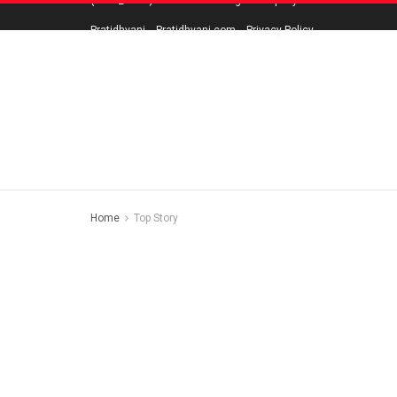
{TEST_TITLE}
About Us
Blog
Company Ethical Policies
Fa
Pratidhvani
Pratidhvani.com
Privacy Policy
Home
Top Story