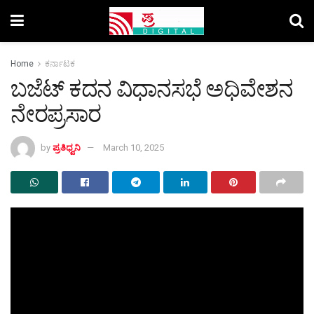
Home
ಕರ್ನಾಟಕ
ಬಜೆಟ್ ಕದನ ವಿಧಾನಸಭೆ ಅಧಿವೇಶನ
ನೇರಪ್ರಸಾರ
by
ಪ್ರತಿಧ್ವನಿ
March 10, 2025