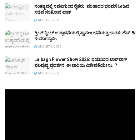
ಸಂಕಷ್ಟದಲ್ಲಿ ನವಲಗುಂದ ರೈತರು: ಪರಿಹಾರದ ಭರವಸೆ ನೀಡಿದ
ಸಚಿವ ಸಂತೋಷ ಲಾಡ್
AUGUST 6, 2026
ಗ್ರೀನ್‌ ಸ್ಟೀಲ್‌ ಉತ್ಪಾದನೆಯಲ್ಲಿ ಸ್ವಾವಲಂಭನೆಯತ್ತ ಭಾರತ: ಹೆಚ್‌.ಡಿ
ಕುಮಾರಸ್ವಾಮಿ
AUGUST 6, 2026
Lalbagh Flower Show 2026: ಇಂದಿನಿಂದ ಲಾಲ್‌ಬಾಗ್
ಫಲಪುಷ್ಪ ಪ್ರದರ್ಶನ: ಈ ಬಾರಿಯ ವಿಶೇಷತೆಯೇನು..?
AUGUST 6, 2026
Video
Player