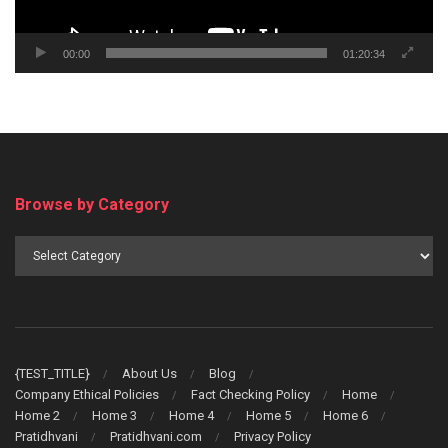
00:00
01:20:34
Browse by Category
Browse
by
Category
{TEST_TITLE}
About Us
Blog
Company Ethical Policies
Fact Checking Policy
Home
Home 2
Home 3
Home 4
Home 5
Home 6
Pratidhvani
Pratidhvani.com
Privacy Policy