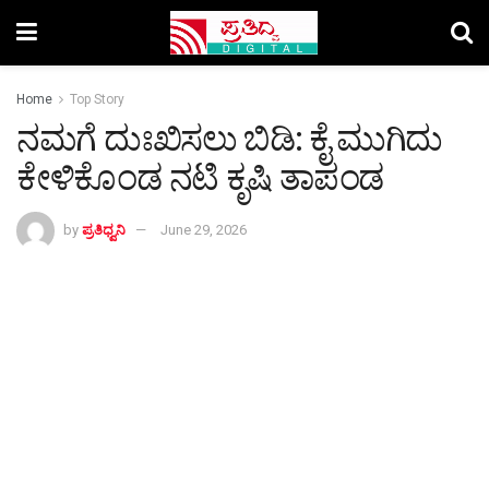
Home
Top Story
ನಮಗೆ ದುಃಖಿಸಲು ಬಿಡಿ: ಕೈ ಮುಗಿದು
ಕೇಳಿಕೊಂಡ ನಟಿ ಕೃಷಿ ತಾಪಂಡ
by
ಪ್ರತಿಧ್ವನಿ
June 29, 2026