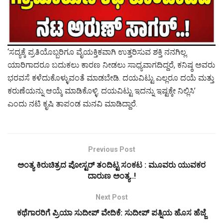
‘ಸದ್ಯಕ್ಕೆ ಪ್ರತಿಯೊಬ್ಬರಿಗೂ ವೈಯಕ್ತಿಕವಾಗಿ ಉತ್ತರಿಸುವ ಶಕ್ತಿ ನನಗಿಲ್ಲ.
ಯಾರಿಗಾದರೂ ಬದುಕಲು ಕಾರಣ ನೀಡಲು ಸಾಧ್ಯವಾಗದಿದ್ದರೆ, ಕನಿಷ್ಠ ಅವರು
ಭರವಸೆ ಕಳೆದುಕೊಳ್ಳುವಂತೆ ಮಾಡಬೇಡಿ. ದಯವಿಟ್ಟು ಎಲ್ಲರೂ ದಯೆ ಮತ್ತು
ಕರುಣೆಯನ್ನು ಆಯ್ಕೆ ಮಾಡಿಕೊಳ್ಳಿ. ದಯವಿಟ್ಟು ಇದನ್ನು ಇಷ್ಟಕ್ಕೇ ನಿಲ್ಲಿಸಿ’
ಎಂದು ನಟಿ ಕೃಷಿ ತಾಪಂಡ ಮನವಿ ಮಾಡಿದ್ದಾರೆ.
Previous Post
ಅಂತ್ಯ ಕಿರುಚಿತ್ರದ ಪೋಸ್ಟರ್‌ ತಂದಿಟ್ಟ ಸಂಕಟ : ಮೂವರು ಯುವಕರ
ದಾರುಣ ಅಂತ್ಯ..!
Next Post
ಕಥೆಗಾರರಿಗೆ ಪ್ರಿಯಾ ಸುದೀಪ್‌ ವೇದಿಕೆ: ಸುದೀಪ್‌ ಪತ್ನಿಯ ಹೊಸ ಹೆಜ್ಜೆ