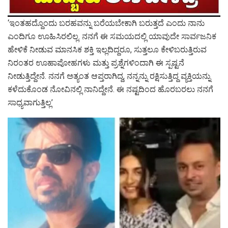
‘ಇಂತಹದ್ದೊಂದು ಬರಹವನ್ನು ಬರೆಯಬೇಕಾಗಿ ಬರುತ್ತದೆ ಎಂದು ನಾನು
ಎಂದಿಗೂ ಊಹಿಸಿರಲಿಲ್ಲ. ನನಗೆ ಈ ಸಮಯದಲ್ಲಿ ಯಾವುದೇ ಸಾರ್ವಜನಿಕ
ಹೇಳಿಕೆ ನೀಡುವ ಮಾನಸಿಕ ಶಕ್ತಿ ಇಲ್ಲದಿದ್ದರೂ, ಸುತ್ತಲೂ ಕೇಳಿಬರುತ್ತಿರುವ
ನಿರಂತರ ಊಹಾಪೋಹಗಳು ಮತ್ತು ಪ್ರಶ್ನೆಗಳಿಂದಾಗಿ ಈ ಸ್ಪಷ್ಟನೆ
ನೀಡುತ್ತಿದ್ದೇನೆ. ನನಗೆ ಅತ್ಯಂತ ಆಪ್ತರಾಗಿದ್ದ, ನನ್ನನ್ನು ರಕ್ಷಿಸುತ್ತಿದ್ದ ವ್ಯಕ್ತಿಯನ್ನು
ಕಳೆದುಕೊಂಡ ನೋವಿನಲ್ಲಿ ನಾನಿದ್ದೇನೆ. ಈ ನಷ್ಟದಿಂದ ಹೊರಬರಲು ನನಗೆ
ಸಾಧ್ಯವಾಗುತ್ತಿಲ್ಲ’