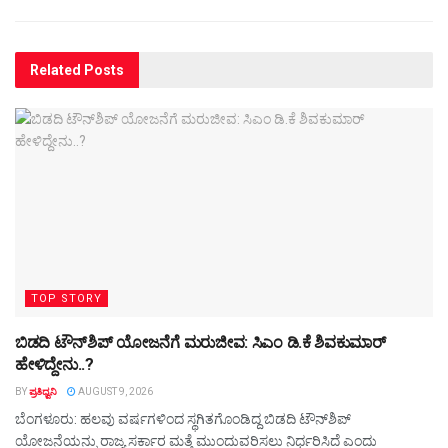
Related
Posts
TOP STORY
ಬಿಡದಿ ಟೌನ್‌ಶಿಪ್‌ ಯೋಜನೆಗೆ ಮರುಜೀವ: ಸಿಎಂ ಡಿ.ಕೆ ಶಿವಕುಮಾರ್
ಹೇಳಿದ್ದೇನು..?
BY
ಪ್ರತಿಧ್ವನಿ
AUGUST 9, 2026
ಬೆಂಗಳೂರು: ಹಲವು ವರ್ಷಗಳಿಂದ ಸ್ಥಗಿತಗೊಂಡಿದ್ದ ಬಿಡದಿ ಟೌನ್‌ಶಿಪ್
ಯೋಜನೆಯನ್ನು ರಾಜ್ಯ ಸರ್ಕಾರ ಮತ್ತೆ ಮುಂದುವರಿಸಲು ನಿರ್ಧರಿಸಿದೆ ಎಂದು