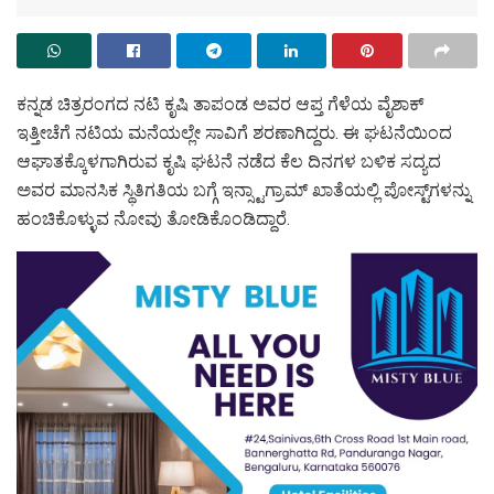
ಕನ್ನಡ ಚಿತ್ರರಂಗದ ನಟಿ ಕೃಷಿ ತಾಪಂಡ ಅವರ ಆಪ್ತ ಗೆಳೆಯ ವೈಶಾಕ್
ಇತ್ತೀಚೆಗೆ ನಟಿಯ ಮನೆಯಲ್ಲೇ ಸಾವಿಗೆ ಶರಣಾಗಿದ್ದರು. ಈ ಘಟನೆಯಿಂದ
ಆಘಾತಕ್ಕೊಳಗಾಗಿರುವ ಕೃಷಿ ಘಟನೆ ನಡೆದ ಕೆಲ ದಿನಗಳ ಬಳಿಕ ಸದ್ಯದ
ಅವರ ಮಾನಸಿಕ ಸ್ಥಿತಿಗತಿಯ ಬಗ್ಗೆ ಇನ್ಸ್ಟಾಗ್ರಾಮ್‌ ಖಾತೆಯಲ್ಲಿ ಪೋಸ್ಟ್‌ಗಳನ್ನು
ಹಂಚಿಕೊಳ್ಳುವ ನೋವು ತೋಡಿಕೊಂಡಿದ್ದಾರೆ.