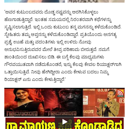
‘ಅವರ ಕುಟುಂಬದವರು ದೊಡ್ಡ ನಷ್ಟವನ್ನು ಅರಗಿಸಿಕೊಳ್ಳಲು
ಹೆಣಗಾಡುತ್ತಿದ್ದಾರೆ. ಇಂತಹ ಸಮಯದಲ್ಲಿ ನಿರಂತರವಾಗಿ ಕಥೆಗಳನ್ನು
ಸೃಷ್ಟಿಸಲಾಗುತ್ತಿದೆ. ಇಲ್ಲಿ ಒಂದು ಕುಟುಂಬ ತನ್ನ ಮಗನನ್ನು ಕಳೆದುಕೊಂಡಿದೆ.
ಸ್ನೇಹಿತರು ತಮ್ಮ ಆಪ್ತನನ್ನು ಕಳೆದುಕೊಂಡಿದ್ದಾರೆ. ಪ್ರತಿಯೊಂದು ಅನಗತ್ಯ
ಪ್ರಶ್ನೆ, ಊಹೆ ಮತ್ತು ವದಂತಿಗಳು ಇಲ್ಲಿ ಉಳಿದು ನೋವು
ಅನುಭವಿಸುತ್ತಿರುವವರ ಮೇಲೆ ತೀವ್ರ ಪರಿಣಾಮ ಬೀರುತ್ತವೆ. ನಮಗೆ
ಶಾಂತಿಯಿಂದ ದುಃಖಿಸಲು ಬಿಡಿ. ಈ ಬಗ್ಗೆ ಕೆಲವು ಮಾಧ್ಯಮಗಳು
ಗೌರವಯುತವಾಗಿ ನಡೆದುಕೊಂಡರೆ, ಇನ್ನು ಕೆಲವು ಕೇವಲ ರಿಯಾಕ್ಷನ್‌ಗಾಗಿ
ಒತ್ತಾಯಿಸುತ್ತಿವೆ. ನೀವು ಹೇಗಿದ್ದೀರಾ ಎಂದು ಕೇಳುವ ಬದಲು ನಿಮ್ಮ
ರಿಯಾಕ್ಷನ್ ಏನು ಎಂದು ಕೇಳುತ್ತಿದ್ದಾರೆ.’